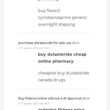
buy flexeril
cyclobenzaprine generic
overnight shipping
purchase dutasteride for sale usa
dice:
il 17 agosto 2025 alle 15:24
buy dutasteride cheap
online pharmacy
cheapest buy dutasteride
canada drugs
Buy fildena online without a dr approval
dice:
il 17 agosto 2025 alle 16:17
ordering fildena price