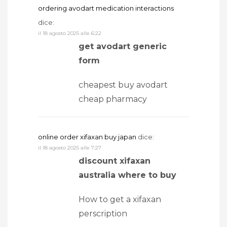
ordering avodart medication interactions
dice:
il 18 agosto 2025 alle 6:22
get avodart generic
form
cheapest buy avodart
cheap pharmacy
online order xifaxan buy japan
dice:
il 18 agosto 2025 alle 7:27
discount xifaxan
australia where to buy
How to get a xifaxan
perscription