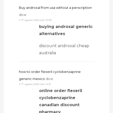
Buy androxal from usa without a perscription
dice:
il 17 agosto 2025 alle 12:09
buying androxal generic
alternatives
discount androxal cheap
australia
how to order flexeril cyclobenzaprine
generic mexico
dice:
il 17 agosto 2025 alle 14:15
online order flexeril
cyclobenzaprine
canadian discount
pharmacy