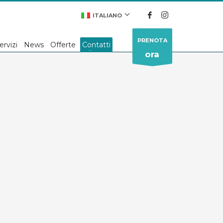
ITALIANO
PRENOTA
ervizi
News
Offerte
Contatti
ora