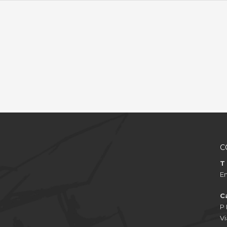
C
T
Em
C
P
Vi