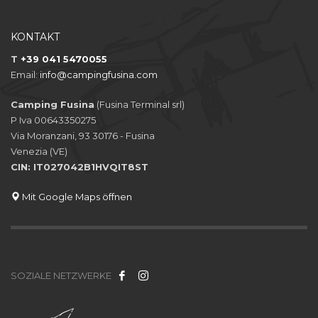
KONTAKT
T
+39 041 5470055
Email:
info@campingfusina.com
Camping Fusina
(Fusina Terminal srl)
P Iva 00643350275
Via Moranzani, 93 30176 - Fusina
Venezia (VE)
CIN: IT027042B1HVQIT8ST
Mit Google Maps öffnen
SOZIALE NETZWERKE