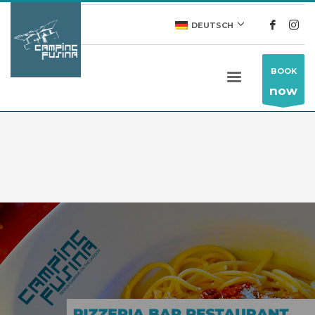
DEUTSCH
BOOK
now