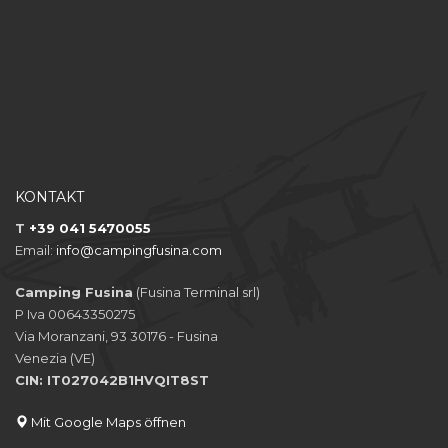
KONTAKT
T
+39 041 5470055
Email:
info@campingfusina.com
Camping Fusina
(Fusina Terminal srl)
P Iva 00643350275
Via Moranzani, 93 30176 - Fusina
Venezia (VE)
CIN: IT027042B1HVQIT8ST
Mit Google Maps öffnen